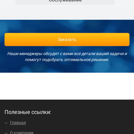
Заказать
Наши менеджеры обсудят с вами все детали вашей задачи и
помогут подобрать оптимальное решение.
обновлено:
Червень
2,
2020
Полезные ссылки:
автором:
admin
Главная
О компании