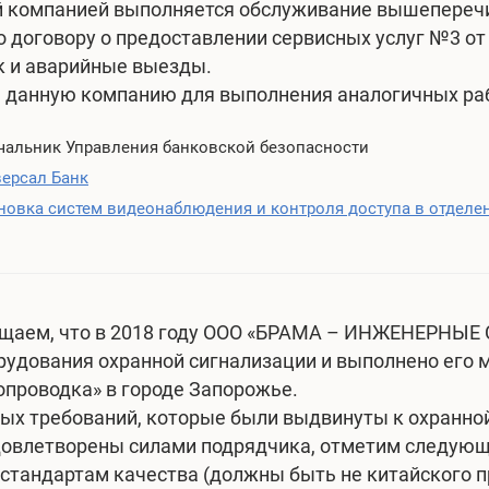
 компанией выполняется обслуживание вышеперечи
о договору о предоставлении сервисных услуг №3 от 
к и аварийные выезды.
 данную компанию для выполнения аналогичных ра
ачальник Управления банковской безопасности
ерсал Банк
новка систем видеонаблюдения и контроля доступа в отдел
щаем, что в 2018 году ООО «БРАМА – ИНЖЕНЕРНЫЕ С
рудования охранной сигнализации и выполнено его 
опроводка» в городе Запорожье.
ых требований, которые были выдвинуты к охранно
овлетворены силами подрядчика, отметим следующ
стандартам качества (должны быть не китайского п