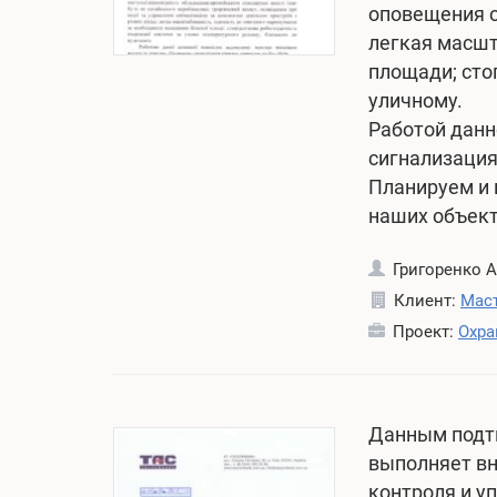
а
оповещения о
в
легкая масшт
е
площади; сто
н
уличному.
ь
Работой данн
2
сигнализация
,
Планируем и
2
наших объек
0
1
о
Григоренко А
8
б
Клиент:
Маст
а
н
Проект:
Охра
в
о
т
в
о
л
р
Данным подт
е
о
выполняет в
н
м
контроля и у