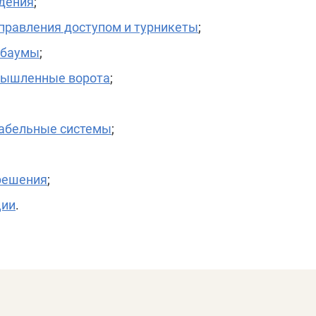
дения
;
правления доступом и турникеты
;
гбаумы
;
мышленные ворота
;
абельные системы
;
решения
;
ции
.