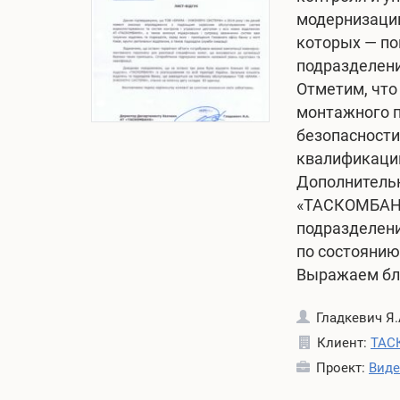
о
:
модернизацию
:
a
которых — по
Т
d
подразделени
р
m
Отметим, что
а
i
монтажного п
в
n
безопасности
е
квалификаци
н
Дополнительн
ь
«ТАСКОМБАНК»
3
подразделен
,
по состоянию
2
Выражаем бла
0
1
о
Гладкевич Я.
8
б
Клиент:
ТАС
а
н
Проект:
Виде
в
о
т