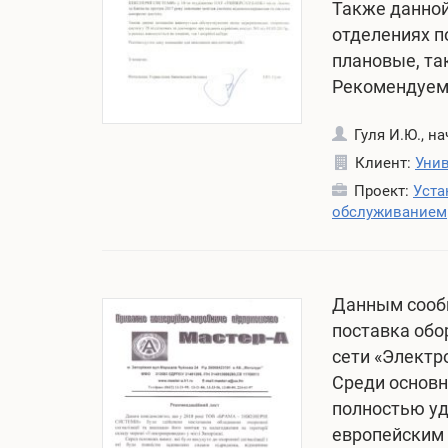
Также данной
отделениях п
плановые, та
Рекомендуем
о
Гуля И.Ю., н
б
Клиент:
Унив
н
Проект:
Уста
обслуживанием
о
в
л
е
Данным сооб
н
поставка обо
о
сети «Электр
:
Среди основн
Т
полностью уд
р
европейским 