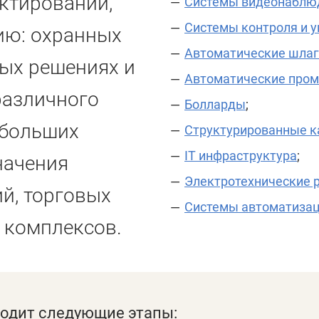
ктировании,
Системы видеонаблю
Системы контроля и у
ию: охранных
Автоматические шла
ных решениях и
Автоматические про
различного
Болларды
;
ебольших
Структурированные к
IT инфраструктура
;
начения
Электротехнические 
й, торговых
Системы автоматиза
 комплексов.
одит следующие этапы: