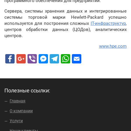
программного обеспечения для предприятий.
Сервера, системы хранения данных и интегрированные
системы торговой марки Hewlett-Packard успешно
используется для построения сложных
IT-инфраструктур
,
центров обработки данных (ЦОДов), аналитических
центров.
www.hpe.com
о
б
н
о
в
л
Полезные ссылки:
е
н
Главная
о
О компании
:
Т
Услуги
р
а
Наши клиенты