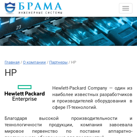
Toggl
navig
Главная
/
О компании
/
Партнеры
/
HP
HP
Hewlett-Packard Company — один из
наиболее известных разработчиков
и производителей оборудования в
сфере IT-технологий.
Благодаря высокой производительности и
технологичности продукции, компания завоевала
мировое первенство по поставке аппаратно-