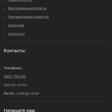
в
Выполненные проекты
е
н
Рекомендации клиентов
ь
2
Вакансии
,
Контакты
2
0
1
Контакты:
8
а
в
т
Телефоны:
о
0800 750-540
р
о
096-631-63-63
м
:
Пн-Пт:
с 9:00 до 18:00
a
d
m
Напишите нам: